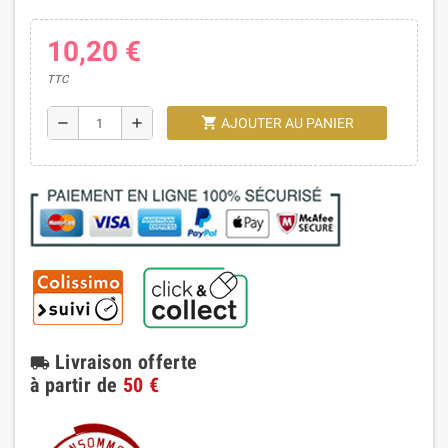
10,20 €
TTC
shopping_cart
remove
add
AJOUTER AU PANIER
Livraison offerte
local_shipping
à partir de
50 €