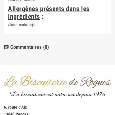
Allergènes présents dans les
ingrédients
:
Gluten, œufs, soja.
Commentaires
(0)
chat
6, route d'Aix
13840 Rognes